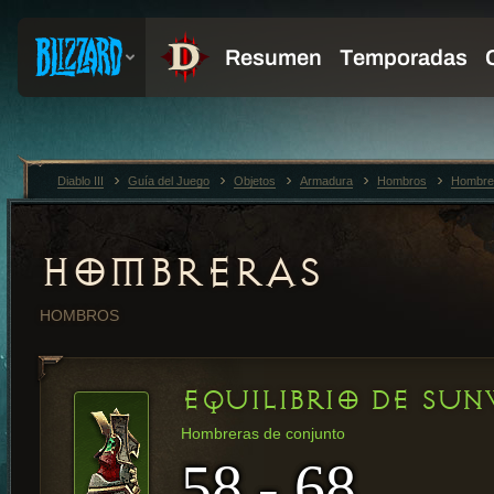
Diablo III
Guía del Juego
Objetos
Armadura
Hombros
Hombre
HOMBRERAS
HOMBROS
EQUILIBRIO DE SU
Hombreras de conjunto
58 - 68