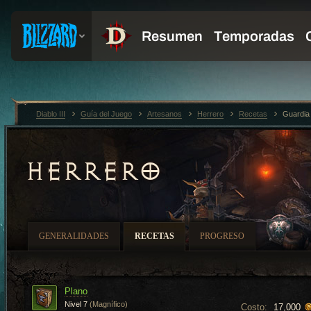
Diablo III
Guía del Juego
Artesanos
Herrero
Recetas
Guardia
HERRERO
GENERALIDADES
RECETAS
PROGRESO
Plano
Nivel 7
(Magnífico)
Costo:
17,000