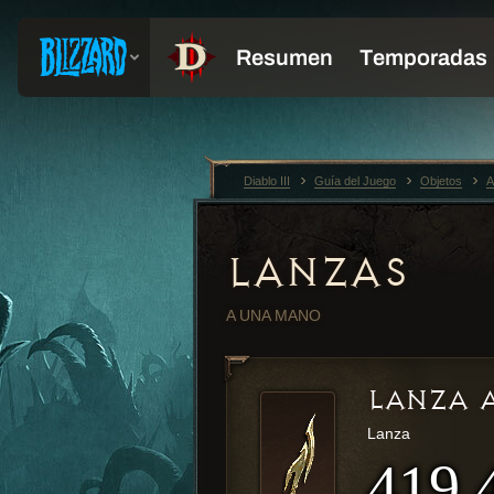
Diablo III
Guía del Juego
Objetos
A
LANZAS
A UNA MANO
LANZA 
Lanza
419.