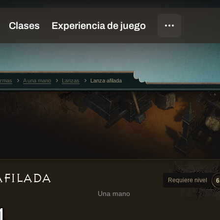
rmas
A una mano
Lanzas
Lanza afilada
AFILADA
Requiere nivel
6
Una mano
4