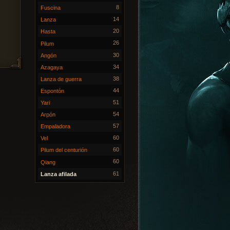
8
Fuscina
14
Lanza
20
Hasta
26
Pilum
30
Angón
34
Azagaya
38
Lanza de guerra
44
Espontón
51
Yari
54
Arpón
57
Empaladora
60
Vel
60
Pilum del centurión
60
Qiang
61
Lanza afilada