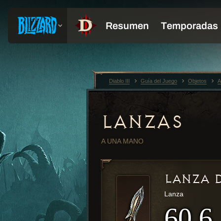
Diablo III
Guía del Juego
Objetos
A
LANZAS
A UNA MANO
LANZA 
Lanza
60.6