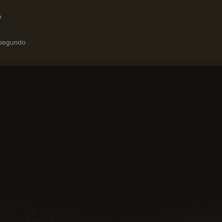
o
 segundo