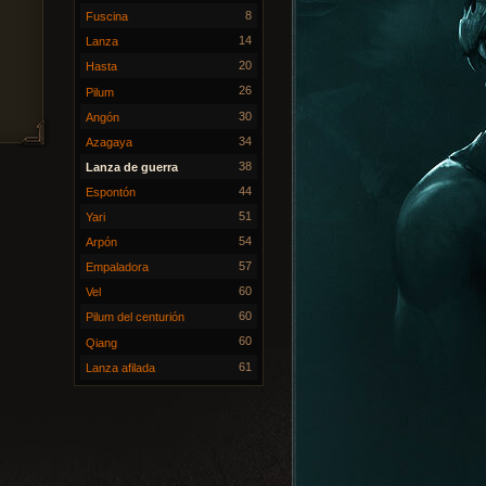
8
Fuscina
14
Lanza
20
Hasta
26
Pilum
30
Angón
34
Azagaya
38
Lanza de guerra
44
Espontón
51
Yari
54
Arpón
57
Empaladora
60
Vel
60
Pilum del centurión
60
Qiang
61
Lanza afilada