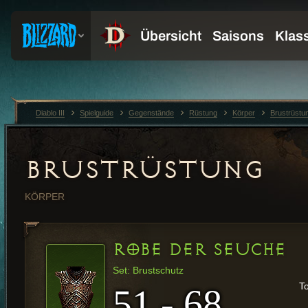
Diablo III
Spielguide
Gegenstände
Rüstung
Körper
Brustrüstu
BRUSTRÜSTUNG
KÖRPER
ROBE DER SEUCHE
Set: Brustschutz
T
51 - 68