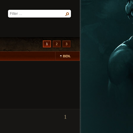
1
2
3
BEN.
1