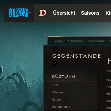
Diablo III
Spielguide
Gegenstände
Gegenstände
H
RÜSTUNG
Ha
Kopf
Sc
Schultern
zu
Körper
un
Handgelenke
ev