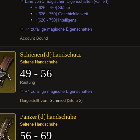
Eine von
3
magischen Eigenschaften (variiert)
+[626 - 750] Stärke
+[626 - 750] Geschicklichkeit
+[626 - 750] Intelligenz
+4 zufällige magische Eigenschaften
Account Bound
Schienen{d}handschutz
Seltene Handschuhe
49 - 56
Rüstung
+4 zufällige magische Eigenschaften
Hergestellt von:
Schmied
(Stufe 2)
Panzer{d}handschuhe
Seltene Handschuhe
56 - 69