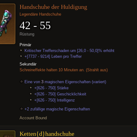
Handschuhe der Huldigung
Legendäre Handschuhe
42 - 55
Rüstung
Primär
Kritischer Trefferschaden um [26,0 - 50,0]% erhöht
+[7737 - 9214] Leben pro Treffer
Sekundär
Schreineffekte halten 10 Minuten an.
(Strahlt aus)
Eine von
3
magischen Eigenschaften (variiert)
+[626 - 750] Stärke
+[626 - 750] Geschicklichkeit
+[626 - 750] Intelligenz
+2 zufällige magische Eigenschaften
Account Bound
Ketten{d}handschuhe