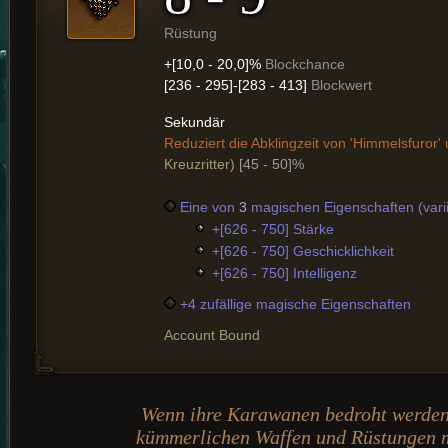
Rüstung
+[10,0 - 20,0]%
Blockchance
[236 - 295]-[283 - 413]
Blockwert
Sekundär
Reduziert die Abklingzeit von 'Himmelsfuror
Kreuzritter)
[45 - 50]%
Eine von
3
magischen Eigenschaften (varii
+[626 - 750] Stärke
+[626 - 750] Geschicklichkeit
+[626 - 750] Intelligenz
+4 zufällige magische Eigenschaften
Account Bound
Wenn ihre Karawanen bedroht werden,
kümmerlichen Waffen und Rüstungen mi