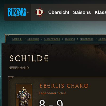
Diablo III
Spielguide
Gegenstände
Rüstung
Nebenhand
Schild
SCHILDE
NEBENHAND
EBERLIS CHARO
Legendärer Schild
8 - 9