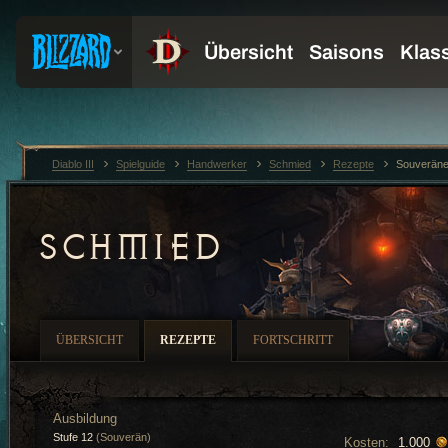
Diablo III
Spielguide
Handwerker
Schmied
Rezepte
Souveräne
SCHMIED
ÜBERSICHT
REZEPTE
FORTSCHRITT
Ausbildung
Stufe 12
(Souverän)
Kosten:
1.000