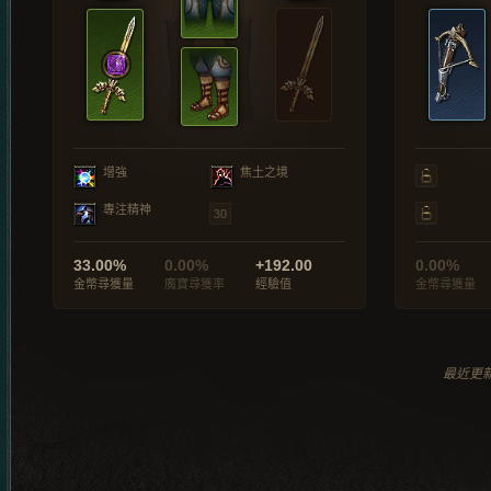
增強
焦土之境
專注精神
33.00%
0.00%
+192.00
0.00%
金幣尋獲量
魔寶尋獲率
經驗值
金幣尋獲量
最近更新於 