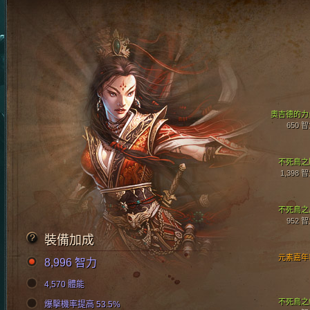
奧吉德的力
650 
不死鳥之
1,398 
不死鳥之
952 
裝備加成
元素嘉年
8,996 智力
4,570 體能
不死鳥之
爆擊機率提高 53.5%