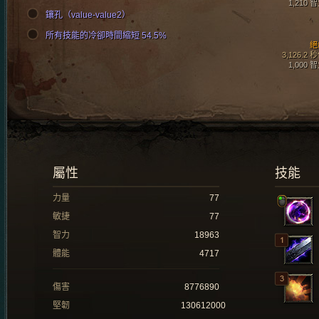
1,210 
鑲孔（value-value2）
所有技能的冷卻時間縮短 54.5%
絕
3,126.2 
1,000 
屬性
技能
力量
77
敏捷
77
智力
18963
體能
4717
傷害
8776890
堅韌
130612000