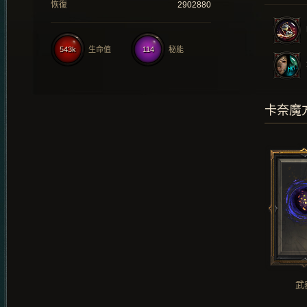
恢復
2902880
543k
生命值
114
秘能
卡奈魔
武