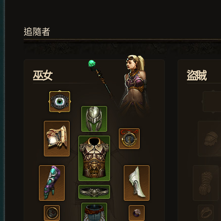
追隨者
巫女
盜賊