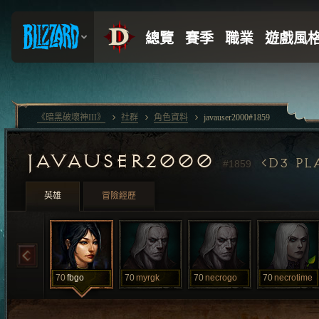
《暗黑破壞神III》
社群
角色資料
javauser2000#1859
JAVAUSER2000
D3 PL
#1859
英雄
冒險經歷
70
fbgo
70
myrgk
70
necrogo
70
necrotime