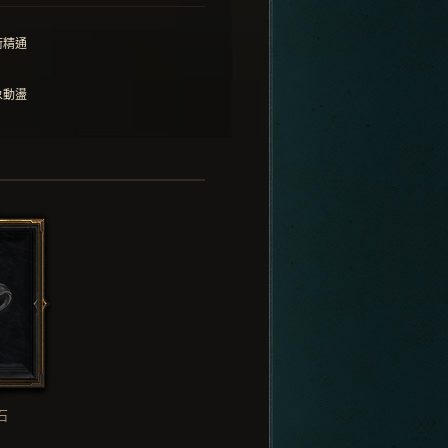
術精通
象動盪
石