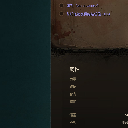
鑲孔（value-value2）
擊殺怪物獲得的經驗值 value
屬性
力量
敏捷
智力
體能
傷害
7
堅韌
95