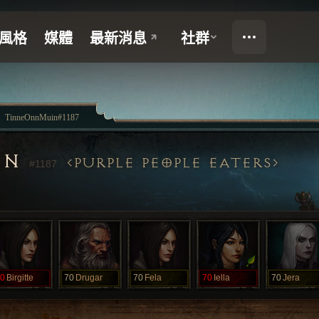
TinneOnnMuin#1187
IN
PURPLE PEOPLE EATERS
#1187
0
Birgitte
70
Drugar
70
Fela
70
Iella
70
Jera