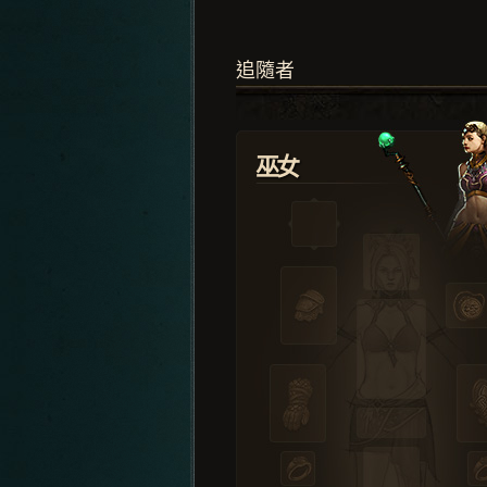
追隨者
巫女