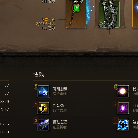
986 智力
以太行者
2,028.6 秒傷
680 智力
技能
77
電能脈衝
秘
77
穿透電球
冰
8859
傳送術
守
4597
時空蟲洞
秘
魔法武器
暴
40765
能量折射
風
63650