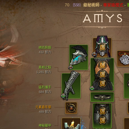
70
（558）
級秘術師
-
專家級模式
-
AMYS
絕迅肩鎧
432 智力
真相之馭
1,281 智力
猛烈護手
684 智力
元素嘉年華
489 智力
神秘腿甲