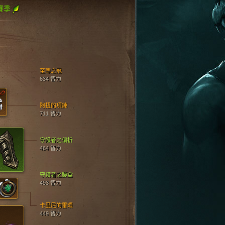
賽季
至尊之冠
634 智力
阿扭的項鍊
711 智力
守護者之偏折
464 智力
守護者之腰盒
493 智力
卡里尼的雷環
449 智力