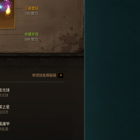
三連寶球
750 智力
命運步伐
589 智力
檢視技能模擬器
法光球
箭光球
禦之星
能回流
風護甲
暴能量