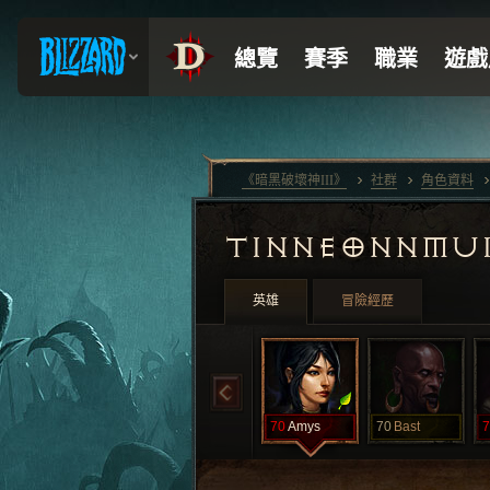
《暗黑破壞神III》
社群
角色資料
TINNEONNMU
英雄
冒險經歷
70
Amys
70
Bast
7