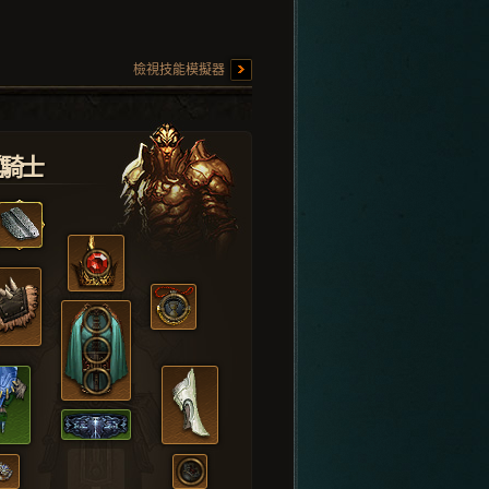
檢視技能模擬器
堂騎士