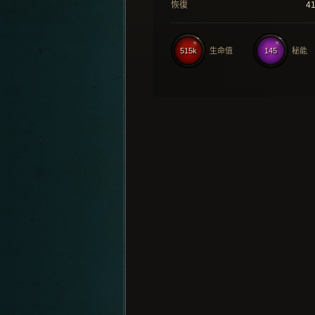
恢復
4
515k
生命值
145
秘能