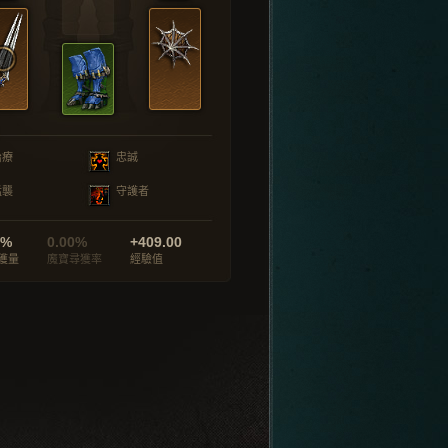
治療
忠誠
猛襲
守護者
0%
0.00%
+409.00
獲量
魔寶尋獲率
經驗值