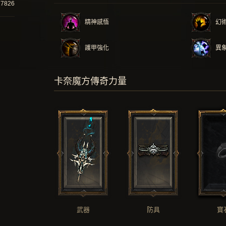
17826
精神感悟
幻
護甲強化
異
卡奈魔方傳奇力量
武器
防具
寶