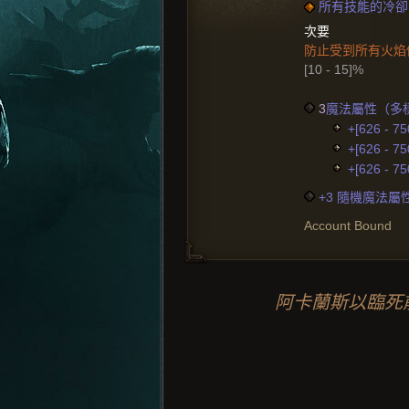
所有技能的冷卻時間縮
次要
防止受到所有火焰
[10 - 15]%
3
魔法屬性（多
+[626 - 7
+[626 - 7
+[626 - 7
+3 隨機魔法屬
Account Bound
阿卡蘭斯以臨死