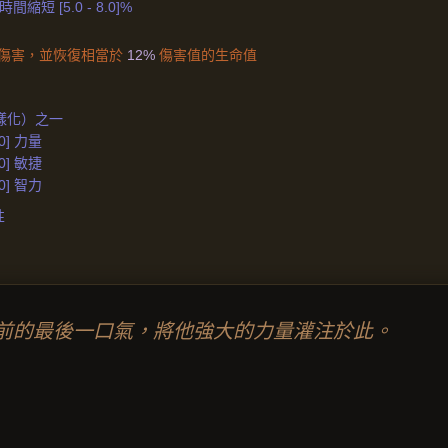
短 [5.0 - 8.0]%
傷害，並恢復相當於
12%
傷害值的生命值
樣化）之一
50] 力量
50] 敏捷
50] 智力
性
前的最後一口氣，將他強大的力量灌注於此。