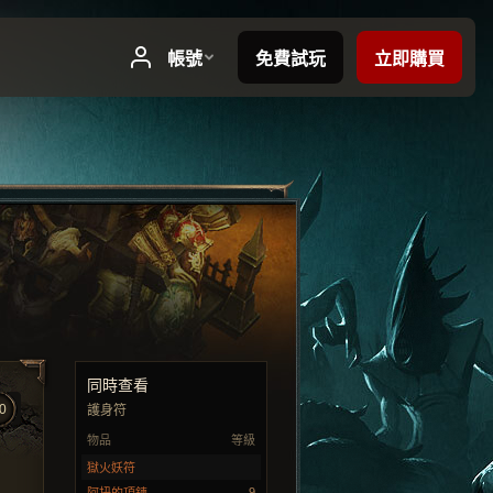
同時查看
0
護身符
物品
等級
獄火妖符
9