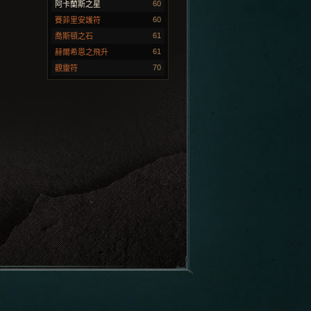
60
阿卡蘭斯之星
60
賽菲里安護符
61
喬斯頓之石
61
赫爾希恩之飛升
70
觀靈符