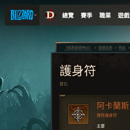
《暗黑破壞神III》
遊戲指南
物品
護身符
寶石
阿卡蘭斯
傳奇護身符
主要