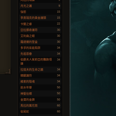
阿扭的項鍊
9
月光之護
15
強慾
15
李奧瑞克的黃金護頸
22
卡蘭之睿
30
亞拉挪奇護符
30
艾利曲之眼
30
羅達爾的墜盒
34
多孚的巫能陷阱
34
先祖恩眷
伯爵夫人茱莉亞的雕飾項
34
鍊
34
拉寇夫的生命之鏡
34
精髓護符
34
維索的陰魂
50
逝水年華
50
神聖信標
50
金寶的金牌
60
馬拉的萬花筒
60
銜尾蛇