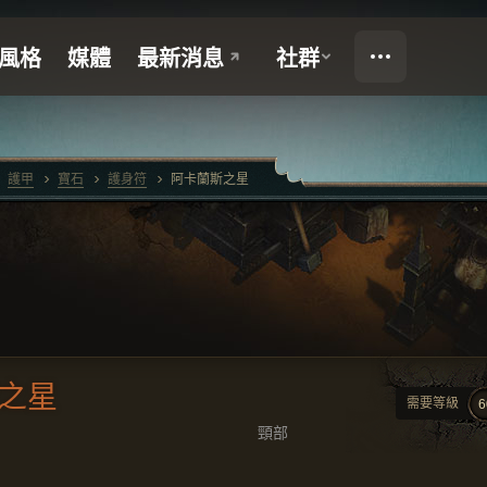
護甲
寶石
護身符
阿卡蘭斯之星
之星
需要等級
6
頸部