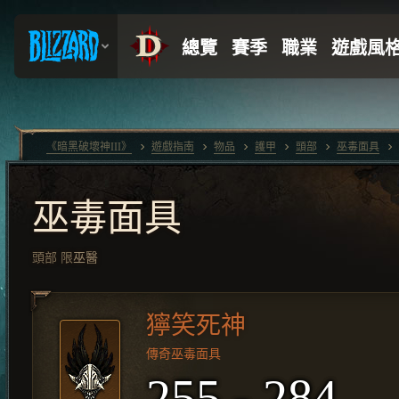
《暗黑破壞神III》
遊戲指南
物品
護甲
頭部
巫毒面具
巫毒面具
頭部
限
巫醫
獰笑死神
傳奇巫毒面具
255 - 284