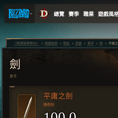
《暗黑破壞神III》
遊戲指南
物品
武器
單手
劍
平庸之
劍
單手
平庸之劍
傳奇劍
100.0