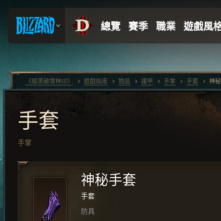
《暗黑破壞神III》
遊戲指南
物品
護甲
手掌
手套
神秘
手套
手掌
神秘手套
手套
防具