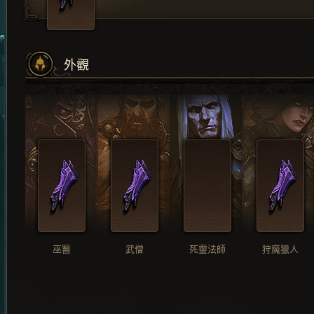
外觀
巫醫
武僧
死靈法師
狩魔獵人