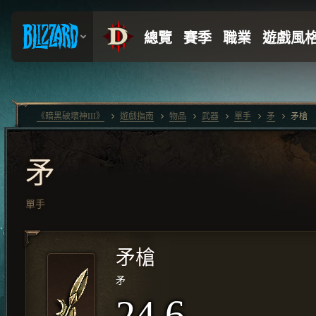
《暗黑破壞神III》
遊戲指南
物品
武器
單手
矛
矛槍
矛
單手
矛槍
矛
24.6