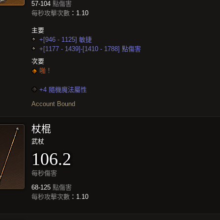
57-104
點傷害
每秒攻擊次數
：1.10
主要
+[946 - 1125] 敏捷
+[1177 - 1439]-[1410 - 1788] 點傷害
次要
啪！
+4 隨機魔法屬性
Account Bound
杖棍
武杖
106.2
每秒傷害
68-125
點傷害
每秒攻擊次數
：1.10