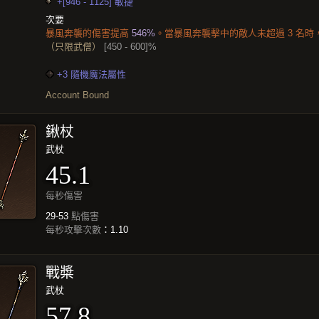
+[946 - 1125] 敏捷
次要
暴風奔襲的傷害提高
546%
。當暴風奔襲擊中的敵人未超過 3 名時，
（只限武僧）
[450 - 600]%
+3 隨機魔法屬性
Account Bound
鍬杖
武杖
45.1
每秒傷害
29-53
點傷害
每秒攻擊次數
：1.10
戰槳
武杖
57.8