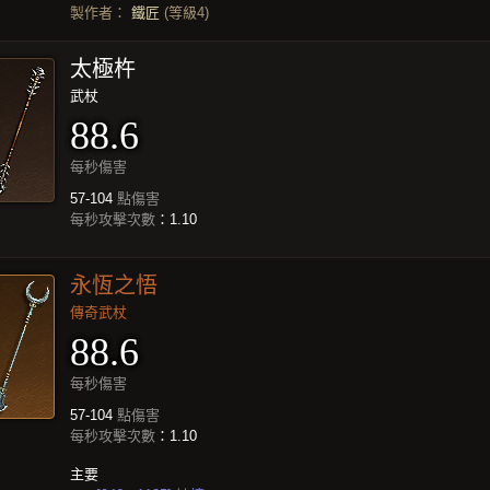
製作者：
鐵匠
(等級4)
太極杵
武杖
88.6
每秒傷害
57-104
點傷害
每秒攻擊次數
：1.10
永恆之悟
傳奇武杖
88.6
每秒傷害
57-104
點傷害
每秒攻擊次數
：1.10
主要