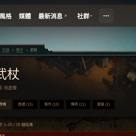
武器
雙手
武杖
武杖
手
限
武僧
所有
普通 (15)
製作 (10)
傳奇 (11)
套裝 (1)
示
1
–
25
/
28
個結果