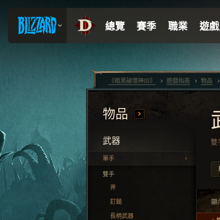
《暗黑破壞神III》
遊戲指南
物品
物品
武器
雙
單手
雙手
斧
顯
釘鎚
長柄武器