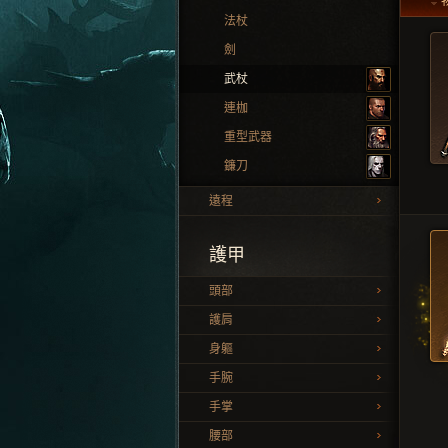
法杖
劍
武杖
連枷
重型武器
鐮刀
遠程
護甲
頭部
護肩
身軀
手腕
手掌
腰部