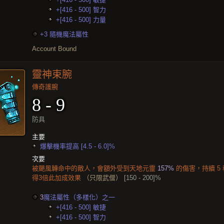
+[416 - 500] 智力
+[416 - 500] 力量
+3 隨機魔法屬性
Account Bound
靈神束腕
傳奇護腕
8 - 9
防具
主要
爆擊機率提高 [4.5 - 6.0]%
次要
被颶風轉命中的敵人，會額外受到天地元靈
157%
的傷害，持續 5
得3倍此加成效果
（只限武僧）
[150 - 200]%
3
魔法屬性（多樣化）之一
+[416 - 500] 敏捷
+[416 - 500] 智力