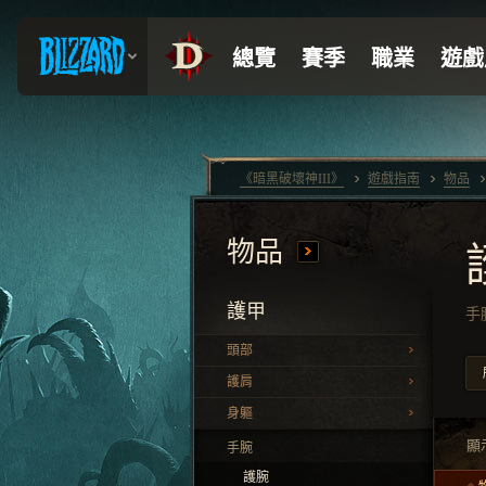
《暗黑破壞神III》
遊戲指南
物品
物品
護甲
手
頭部
護肩
身軀
顯
手腕
護腕