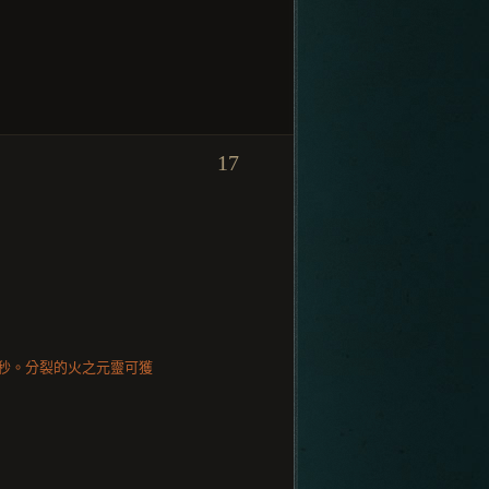
17
 秒。分裂的火之元靈可獲