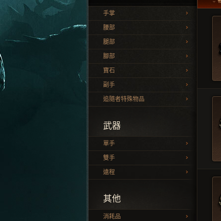
手掌
腰部
腿部
腳部
寶石
副手
追隨者特殊物品
武器
單手
雙手
遠程
其他
消耗品