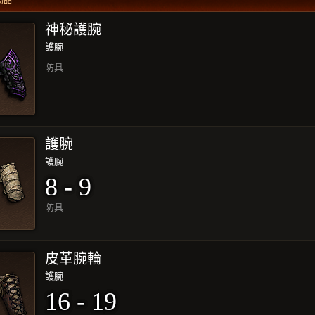
物品
神秘護腕
護腕
防具
護腕
護腕
8 - 9
防具
皮革腕輪
護腕
16 - 19