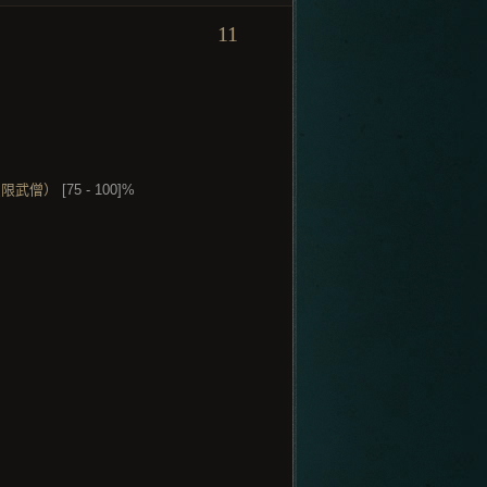
11
只限武僧）
[75 - 100]%