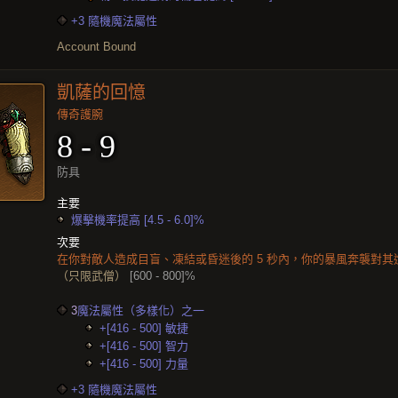
+3 隨機魔法屬性
Account Bound
凱薩的回憶
傳奇護腕
8 - 9
防具
主要
爆擊機率提高 [4.5 - 6.0]%
次要
在你對敵人造成目盲、凍結或昏迷後的 5 秒內，你的暴風奔襲對
（只限武僧）
[600 - 800]%
3
魔法屬性（多樣化）之一
+[416 - 500] 敏捷
+[416 - 500] 智力
+[416 - 500] 力量
+3 隨機魔法屬性