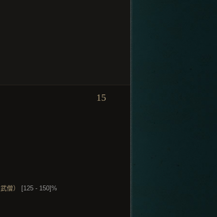
15
限武僧）
[125 - 150]%