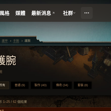
護甲
手腕
護腕
護腕
腕
所有
普通 (9)
製作 (40)
傳奇 (34)
套裝 (8)
示
1
–
25
/
62
個結果