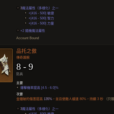
3
魔法屬性（多樣化）之一
+[416 - 500] 敏捷
+[416 - 500] 智力
+[416 - 500] 力量
+2 隨機魔法屬性
Account Bound
品托之傲
傳奇護腕
8 - 9
防具
主要
爆擊機率提高 [4.5 - 6.0]%
次要
金鐘破的傷害提高
135%
，並且使敵人緩速 80%，持續 3 秒
（只
3
魔法屬性（多樣化）之一
+[416 - 500] 敏捷