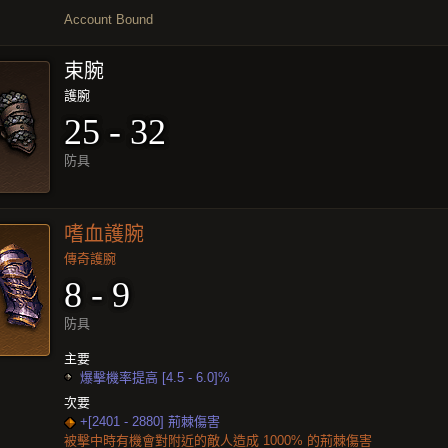
Account Bound
束腕
護腕
25 - 32
防具
嗜血護腕
傳奇護腕
8 - 9
防具
主要
爆擊機率提高 [4.5 - 6.0]%
次要
+[2401 - 2880] 荊棘傷害
被擊中時有機會對附近的敵人造成 1000% 的荊棘傷害