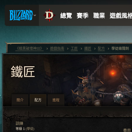
《暗黑破壞神III》
遊戲指南
工匠
鐵匠
配方
學徒級闊劍
鐵匠
簡介
配方
進程
訓練
等級 1
(學徒)
費用