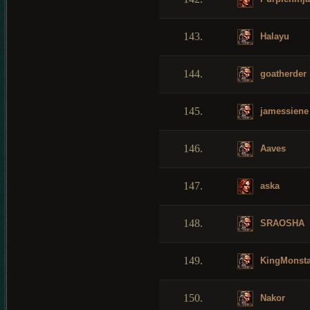
143.
Halayu
144.
goatherder
145.
jamessiene
146.
Aaves
147.
aska
148.
SRAOSHA
149.
KingMonst
150.
Nakor