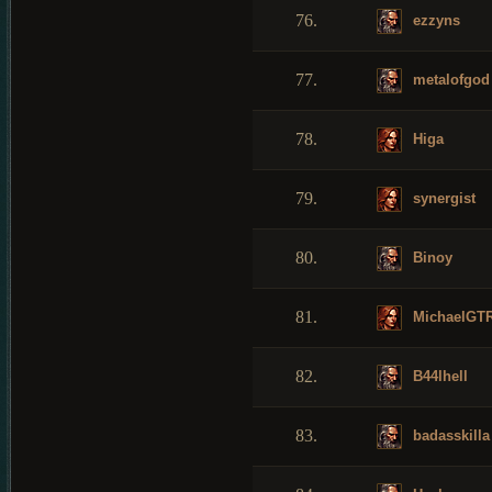
76.
ezzyns
77.
metalofgod
78.
Higa
79.
synergist
80.
Binoy
81.
MichaelGT
82.
B44lhell
83.
badasskilla