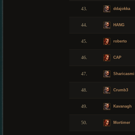
43.
ddajokka
44.
HANG
45.
roberto
46.
CAP
47.
Sharicasmi
48.
Crumb3
49.
Kavanagh
50.
Mortimer