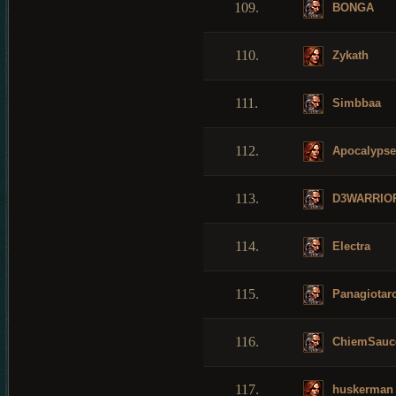
109.
BONGA
110.
Zykath
111.
Simbbaa
112.
Apocalypse
113.
D3WARRIO
114.
Electra
115.
Panagiotar
116.
ChiemSauc
117.
huskerman