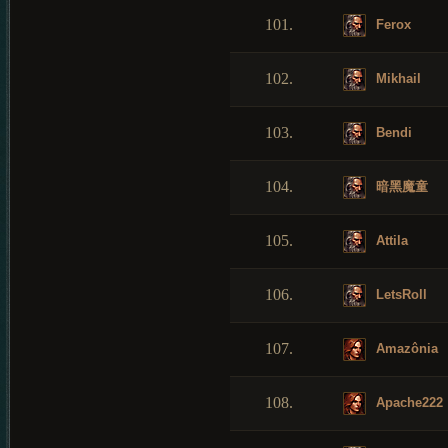
101.
Ferox
102.
Mikhail
103.
Bendi
104.
暗黑魔童
105.
Attila
106.
LetsRoll
107.
Amazônia
108.
Apache222