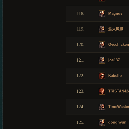
118.
Magnus
119.
慾火鳳凰
120.
Ovechicken
121.
joe137
122.
Kabello
123.
TRISTAN42
124.
TimeWaste
125.
donghyun