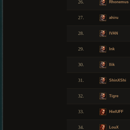
26.
Rhonemus
27.
ahiru
28.
IVAN
29.
Ink
30.
Ilik
31.
ShinXShi
32.
Tigre
33.
HielUFF
34.
LouX