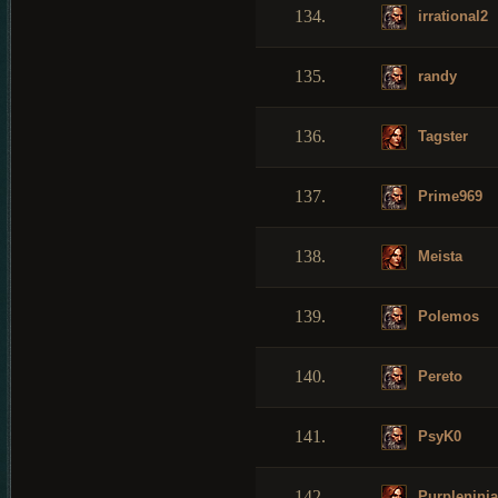
134.
irrational2
135.
randy
136.
Tagster
137.
Prime969
138.
Meista
139.
Polemos
140.
Pereto
141.
PsyK0
142.
Purpleninja