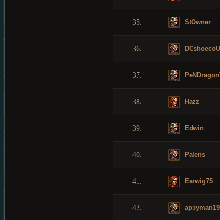
35.
StOwner
36.
DCshoeco
37.
PeNDragonV
38.
Hazz
39.
Edwin
40.
Palens
41.
Earwig75
42.
appyman19