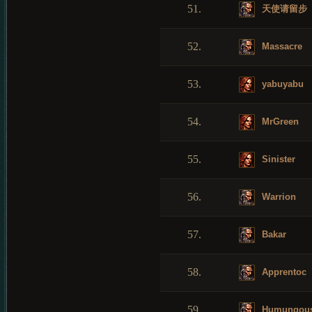
51.
天使请留步
52.
Massacre
53.
yabuyabu
54.
MrGreen
55.
Sinister
56.
Warrion
57.
Bakar
58.
Apprentoc
59.
Humungou