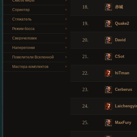
Сквозь миры
18.
赤城
Спринтер
Стяжатель
19.
Quake2
Режим босса
Сверхчеловек
20.
David
Наперегонки
21.
CSot
Повелители Вселенной
Мастера комплектов
22.
hiTman
23.
Cerberus
24.
Laichengyi
25.
MaxFury