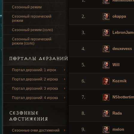
1.
Remember
Сезонный режим
2.
okappa
Сезонный героический
режим
Сезонный режим (соло)
3.
LebronJam
Сезонный героический
режим (соло)
4.
deuxevexs
ПОРТАЛЫ ДЕРЗАНИЙ
5.
Will
Портал дерзаний: 1 игрок
Портал дерзаний: 2 игрока
6.
Kozmik
Портал дерзаний: 3 игрока
7.
NSbotterti
Портал дерзаний: 4 игрока
СЕЗОННЫЕ
8.
Rada
ДОСТИЖЕНИЯ
9.
melon
Сезонные очки достижений