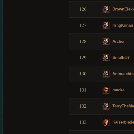
126.
BrownElek
127.
KingKonan
128.
Archer
129.
Smalls57
130.
Animalchin
131.
macka
132.
TerryTheM
133.
Kaiserblad