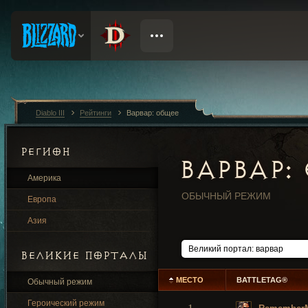
Diablo III
Рейтинги
Варвар: общее
РЕГИОН
ВАРВАР:
Америка
ОБЫЧНЫЙ РЕЖИМ
Европа
Азия
ВЕЛИКИЕ ПОРТАЛЫ
МЕСТО
BATTLETAG®
Обычный режим
Героический режим