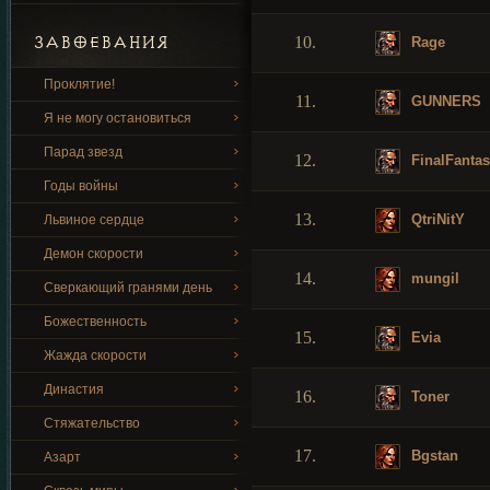
ЗАВОЕВАНИЯ
10.
Rage
Проклятие!
11.
GUNNERS
Я не могу остановиться
Парад звезд
12.
FinalFanta
Годы войны
13.
QtriNitY
Львиное сердце
Демон скорости
14.
mungil
Сверкающий гранями день
Божественность
15.
Evia
Жажда скорости
Династия
16.
Toner
Стяжательство
17.
Bgstan
Азарт