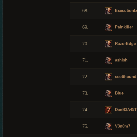
68.
Executionl
69.
Painkiller
70.
RazorEdge
71.
ashish
72.
scotthound
73.
Blue
74.
DanB3A45T
75.
V3n0m7