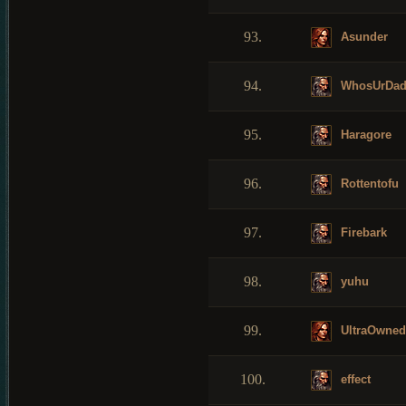
93.
Asunder
94.
WhosUrDad
95.
Haragore
96.
Rottentofu
97.
Firebark
98.
yuhu
99.
UltraOwned
100.
effect