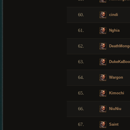
60.
cindi
61.
Nghia
62.
DeathMong
63.
DukeKaBo
64.
Wargon
65.
Kimochi
66.
NiuNiu
67.
Saint