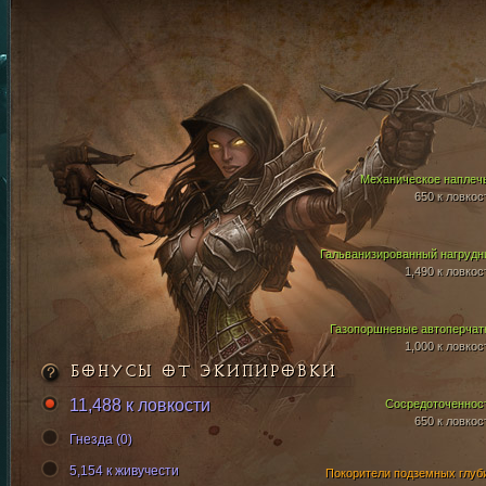
Механическое наплеч
650 к ловкос
Гальванизированный нагрудн
1,490 к ловкос
Газопоршневые автоперчат
1,000 к ловкос
БОНУСЫ ОТ ЭКИПИРОВКИ
11,488 к ловкости
Сосредоточеннос
650 к ловкос
Гнезда (0)
5,154 к живучести
Покорители подземных глуб