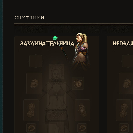
СПУТНИКИ
Заклинательница
Негод