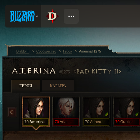
Diablo III
Сообщество
Герои
Amerina#1275
AMERINA
BAD KITTY II
#1275
ГЕРОИ
КАРЬЕРА
70
Amerina
70
Aria
70
Arinea
70
Grazie