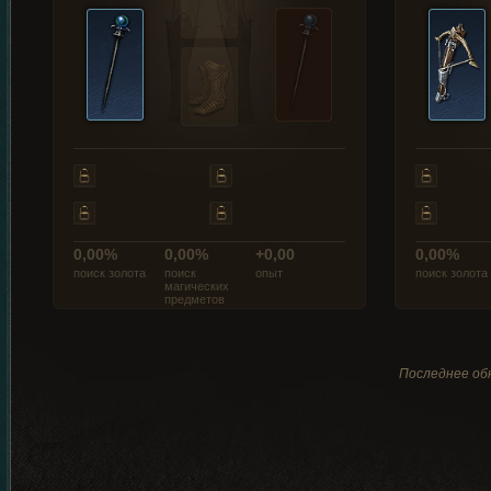
0,00%
0,00%
+0,00
0,00%
поиск золота
поиск
опыт
поиск золота
магических
предметов
Последнее обн