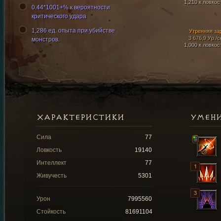
1,210 к ловкос
0.44*1001+% к вероятности
критического удара
1,286 ед. опыта при убийстве
Утренняя за
3 676,9 Ур./с
монстров.
1,000 к ловкос
ХАРАКТЕРИСТИКИ
УМЕН
Сила
77
Ловкость
19140
Интеллект
77
Живучесть
5301
Урон
7995560
Стойкость
81691104