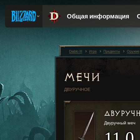
Diablo III
Игра
Предметы
Оружие
МЕЧИ
ДВУРУЧНОЕ
ДВУРУЧ
Двуручный меч
11,0