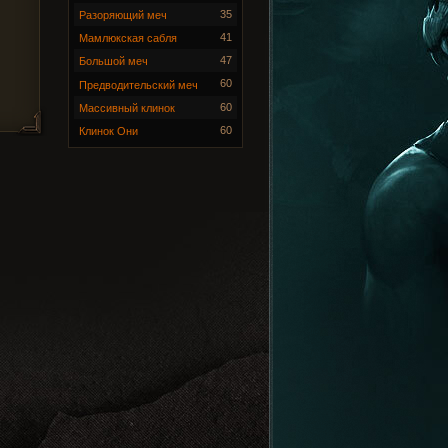
35
Разоряющий меч
41
Мамлюкская сабля
47
Большой меч
60
Предводительский меч
60
Массивный клинок
60
Клинок Они