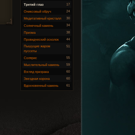
17
Третий глаз
24
Ониксовый обруч
30
Медитативный кристалл
34
Солнечный камень
38
Призма
44
Провидческий осколок
Пышущие жаром
51
пуссеты
55
Солярис
59
Мыслительный камень
60
Взгляд призрака
60
Звездная корона
61
Вдохновенный камень