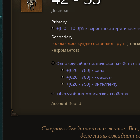
Доспехи
Primary
+[8,0 - 10,0]% к вероятности критическо
Secondary
Голем ежесекундно оставляет труп.
(тольк
некромантов)
Одно случайное магическое свойство и
+[626 - 750] к силе
+[626 - 750] к ловкости
+[626 - 750] к интеллекту
+4 случайных магических свойства
Account Bound
Смерть объединяет все живое. Все,
деле лишь ожидает св