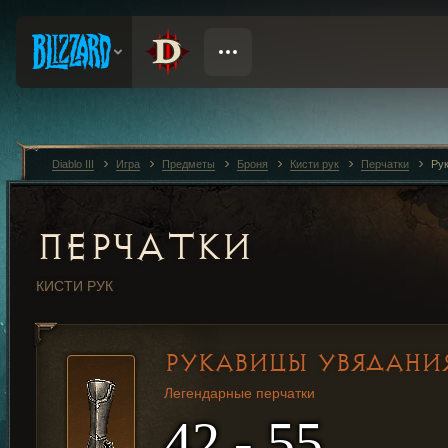
Diablo III
Игра
Предметы
Броня
Кисти рук
Перчатки
Ру
ПЕРЧАТКИ
КИСТИ РУК
РУКАВИЦЫ УВЯДАНИ
Легендарные перчатки
42 - 55