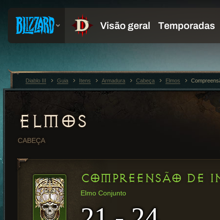
Diablo III
Guia
Itens
Armadura
Cabeça
Elmos
Compreensã
ELMOS
CABEÇA
COMPREENSÃO DE I
Elmo Conjunto
21 - 24