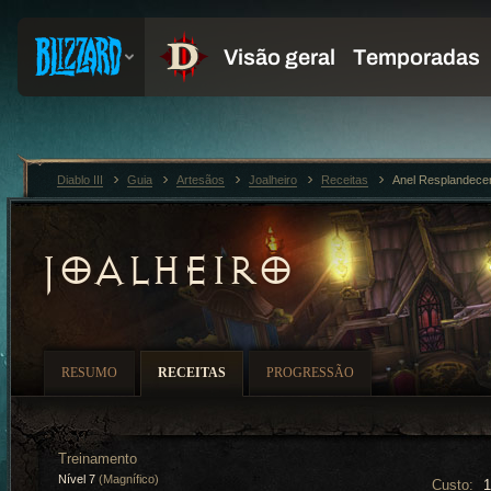
Diablo III
Guia
Artesãos
Joalheiro
Receitas
Anel Resplandece
JOALHEIRO
RESUMO
RECEITAS
PROGRESSÃO
Treinamento
Nível 7
(Magnífico)
Custo: