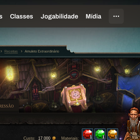
Receitas
Amuleto Extraordinário
RESSÃO
1
1
1
Custo:
Materiais:
17.000