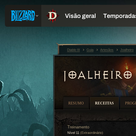
Diablo III
Guia
Artesãos
Joalheiro
JOALHEIRO
RESUMO
RECEITAS
PROG
Treinamento
Nível 11
(Extraordinário)