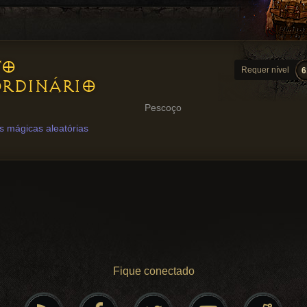
TO
Requer nível
6
RDINÁRIO
Pescoço
s mágicas aleatórias
Fique conectado