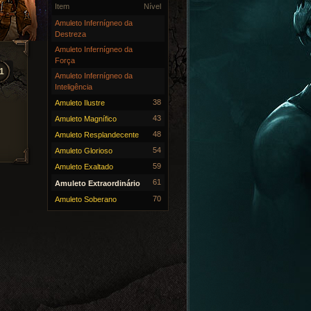
Item
Nível
Amuleto Infernígneo da
Destreza
Amuleto Infernígneo da
Força
1
Amuleto Infernígneo da
Inteligência
38
Amuleto Ilustre
43
Amuleto Magnífico
48
Amuleto Resplandecente
54
Amuleto Glorioso
59
Amuleto Exaltado
61
Amuleto Extraordinário
70
Amuleto Soberano