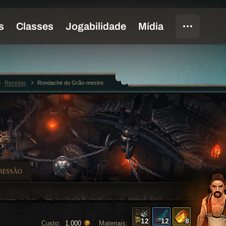
Receitas
Rondache do Grão-mestre
RESSÃO
12
12
8
Custo:
Materiais:
1.000