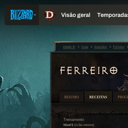
Diablo III
Guia
Artesãos
Ferreiro
FERREIRO
RESUMO
RECEITAS
PROG
Treinamento
Nível 5
(Grão-mestre)