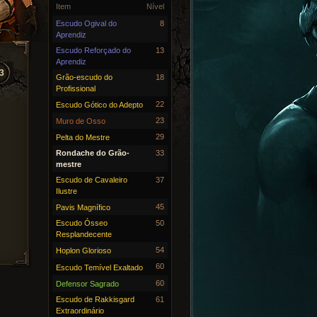
Item
Nível
Escudo Ogival do
8
Aprendiz
Escudo Reforçado do
13
Aprendiz
3
Grão-escudo do
18
Profissional
22
Escudo Gótico do Adepto
23
Muro de Osso
29
Pelta do Mestre
Rondache do Grão-
33
mestre
Escudo de Cavaleiro
37
Ilustre
45
Pavis Magnífico
Escudo Ósseo
50
Resplandecente
54
Hoplon Glorioso
60
Escudo Temível Exaltado
60
Defensor Sagrado
Escudo de Rakkisgard
61
Extraordinário