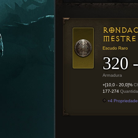
RONDAC
MESTRE
Escudo Raro
320 
Armadura
+[10,0 - 20,0]%
C
177-274
Quantid
+4 Propriedade