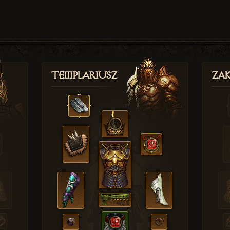
Templariusz
Zak