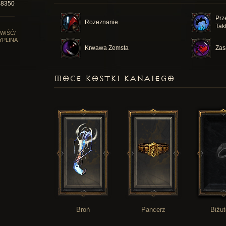
48350
Prz
Rozeznanie
Tak
WIŚĆ/
YPLINA
Krwawa Zemsta
Zas
MOCE KOSTKI KANAIEGO
Broń
Pancerz
Biżut