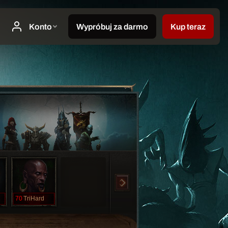
70
TriHard