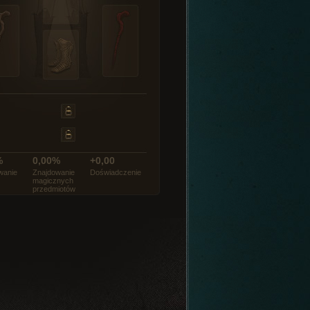
%
0,00%
+0,00
wanie
Znajdowanie
Doświadczenie
magicznych
przedmiotów