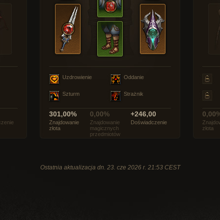
Uzdrowienie
Oddanie
Szturm
Strażnik
301,00%
0,00%
+246,00
0,00
zenie
Znajdowanie
Znajdowanie
Doświadczenie
Znajdo
złota
magicznych
złota
przedmiotów
Ostatnia aktualizacja dn. 23. cze 2026 r. 21:53 CEST