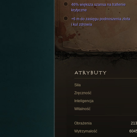
46% większa szansa na trafienie
krytyczne
+6 m do zasięgu podnoszenia złota
i kul zdrowia
ATRYBUTY
Siła
Zręczność
Inteligencja
Witalność
Obrażenia
21
Wytrzymałość
604