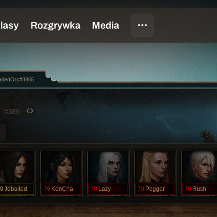
adedOrc#3865
C
#3865
0
Jebaited
70
KonCha
70
Lazy
70
Pogger
70
Rush