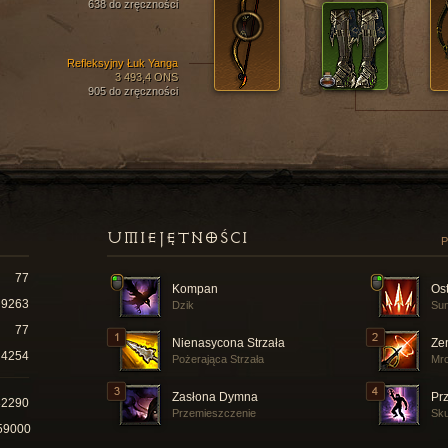
638 do zręczności
Refleksyjny Łuk Yanga
3 493,4 ONS
905 do zręczności
UMIEJĘTNOŚCI
P
77
Kompan
Ost
9263
Dzik
Sun
77
Nienasycona Strzała
Ze
4254
Pożerająca Strzała
Mr
Zasłona Dymna
Pr
32290
Przemieszczenie
Sku
59000