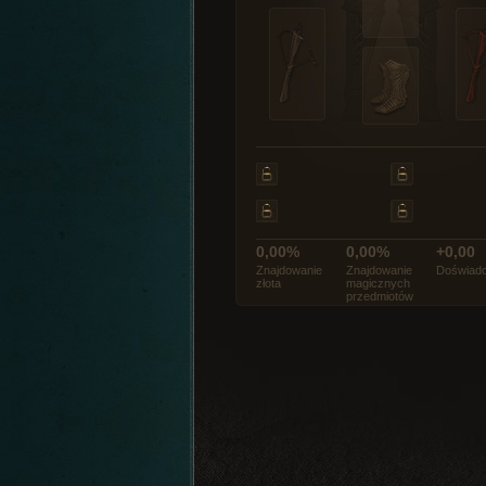
0,00%
0,00%
+0,00
Znajdowanie
Znajdowanie
Doświadc
złota
magicznych
przedmiotów