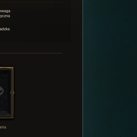
ewaga
tyczna
adzka
eria