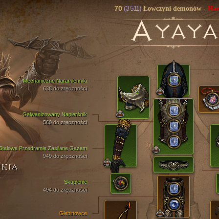
70
(3 511)
Łowczyni demonów
-
Har
A
YAYA
Mechaniczne Naramienniki
638 do zręczności
Galwanizowany Napierśnik
560 do zręczności
Stalowe Przedramię Zasilane Gazem
949 do zręczności
ENIA
Skupienie
494 do zręczności
Głębinowce