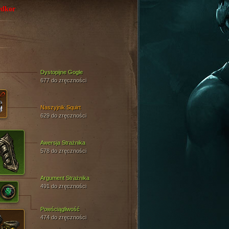
dkor
Dystopijne Gogle
677 do zręczności
Naszyjnik Squirt
629 do zręczności
Awersja Strażnika
578 do zręczności
Argument Strażnika
491 do zręczności
Powściągliwość
474 do zręczności