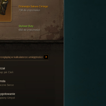
Dziewiąta Sakwa Cirriego
738 do zręczności
Stylowe Buty
650 do zręczności
rzeglądaj w kalkulatorze umiejętności
rzał
ąc jak Cień
msta
oczne Serce
zygotowanie
piony Umysł