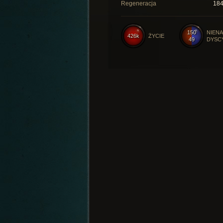
Regeneracja
18
150
NIENA
426k
ŻYCIE
49
DYSC