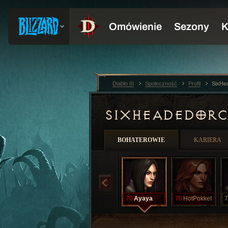
Diablo III
Społeczność
Profil
SixHe
SIXHEADEDOR
BOHATEROWIE
KARIERA
70
Ayaya
70
HotPokket
7