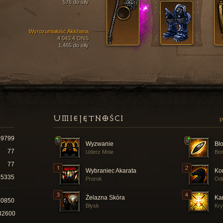
576 do siły
Wyrozumiałość Akkhana
4 043,4 ONS
1,465 do siły
UMIEJĘTNOŚCI
P
9799
Wyzwanie
Bł
77
Uderz Mnie
Bos
77
Wybraniec Akarata
Ko
5335
Prorok
Od
Żelazna Skóra
Ka
30850
Błysk
Kry
32600