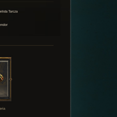
elista Tarcza
endor
eria