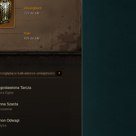
Jekangbord
723 do siły
Raki
426 do siły
rzeglądaj w kalkulatorze umiejętności
ogosławiona Tarcza
ka Egida
nna Szarża
nowienie
non Odwagi
tyka