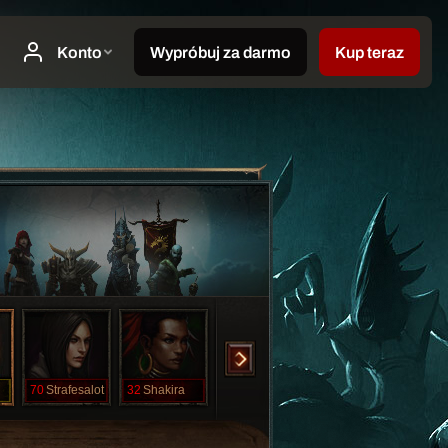
70
Strafesalot
32
Shakira
1
Gamba