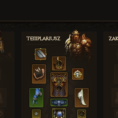
Templariusz
Zak