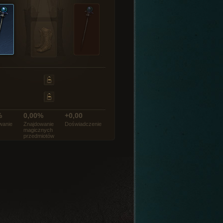
%
0,00%
+0,00
wanie
Znajdowanie
Doświadczenie
magicznych
przedmiotów