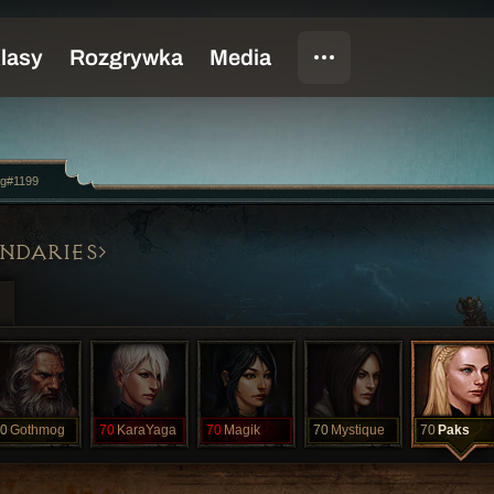
rg#1199
NDARIES
0
Gothmog
70
KaraYaga
70
Magik
70
Mystique
70
Paks