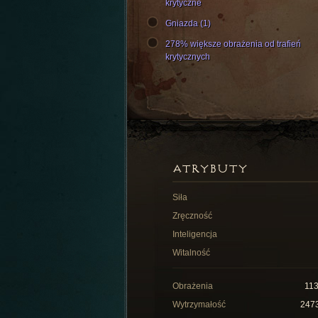
krytyczne
Gniazda (1)
278% większe obrażenia od trafień
krytycznych
ATRYBUTY
Siła
Zręczność
Inteligencja
Witalność
Obrażenia
11
Wytrzymałość
247