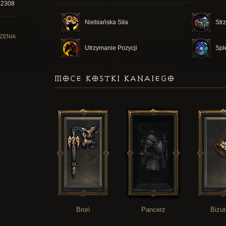
22308
Niebiańska Siła
Strz
ZENIA
Utrzymanie Pozycji
Spl
MOCE KOSTKI KANAIEGO
Broń
Pancerz
Biżut