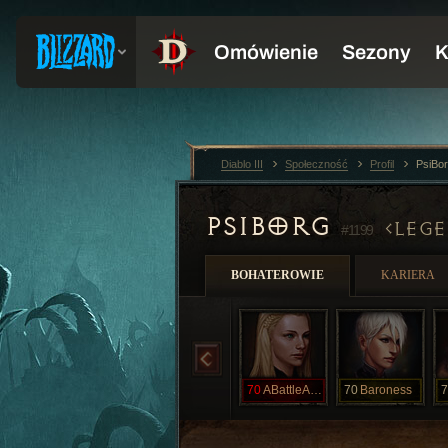
Diablo III
Społeczność
Profil
PsiBo
PSIBORG
LEGE
#1199
BOHATEROWIE
KARIERA
70
ABattleAngel
70
Baroness
7