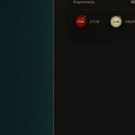
Regeneracja
9
593k
ŻYCIE
108
OBUR