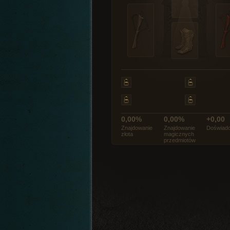
0,00%
0,00%
+0,00
Znajdowanie
Znajdowanie
Doświadc
złota
magicznych
przedmiotów