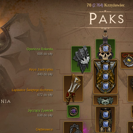
70
(2 764)
Krzyżowiec
P
AKS
Opończa Rolanda
606 do siły
Kirys Jastrzębia
440 do siły
Łapawice Świętego Archewa
672 do siły
ENIA
Jęczący Żywiciel
638 do siły
Głębinowce