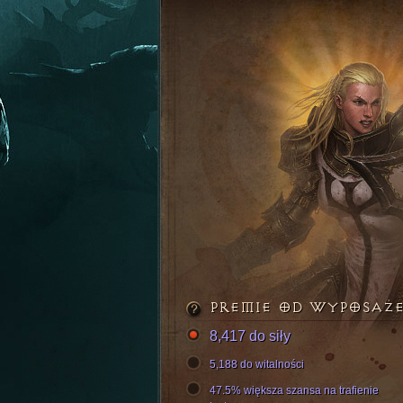
PREMIE OD WYPOSAŻ
8,417 do siły
5,188 do witalności
47.5% większa szansa na trafienie