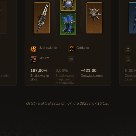
Uzdrowienie
Oddanie
Szturm
167,00%
0,00%
+421,00
0,00
zenie
Znajdowanie
Znajdowanie
Doświadczenie
Znajdo
złota
magicznych
złota
przedmiotów
Ostatnia aktualizacja dn. 07. gru 2025 r. 07:10 CET