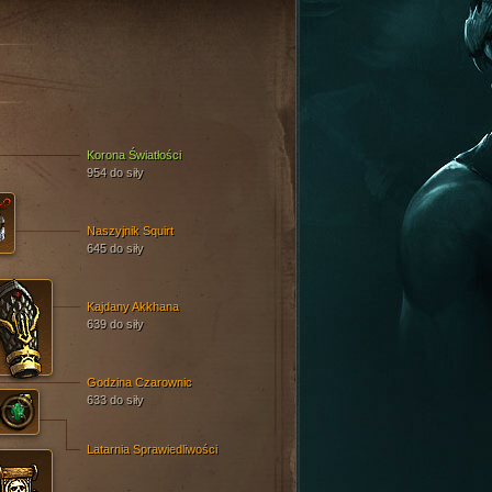
Korona Światłości
954 do siły
Naszyjnik Squirt
645 do siły
Kajdany Akkhana
639 do siły
Godzina Czarownic
633 do siły
Latarnia Sprawiedliwości