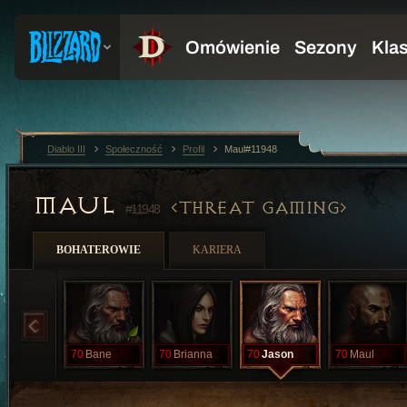
Diablo III
Społeczność
Profil
Maul#11948
MAUL
THREAT GAMING
#11948
BOHATEROWIE
KARIERA
70
Bane
70
Brianna
70
Jason
70
Maul