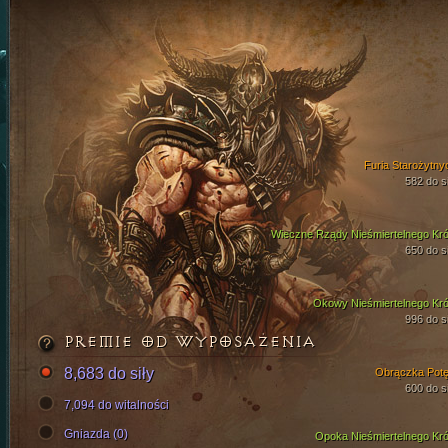
Furia Starożytny
582 do si
Wieczne Rządy Nieśmiertelnego Kró
650 do si
Okowy Nieśmiertelnego Kró
996 do si
PREMIE OD WYPOSAŻENIA
8,683 do siły
Obrączka Potę
600 do si
7,094 do witalności
Gniazda (0)
Opoka Nieśmiertelnego Kró