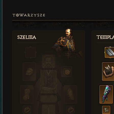
TOWARZYSZE
Szelma
Templa