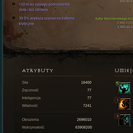
650 do si
+10 m do zasięgu podnoszenia
złota i kul zdrowia
39.5% większa szansa na trafienie
Kafar Nieśmiertelnego Kró
3 996,3 O
krytyczne
1,465 do si
ATRYBUTY
UMIEJ
Siła
16400
Zręczność
77
Inteligencja
77
Witalność
7241
Obrażenia
2696010
Wytrzymałość
63908200