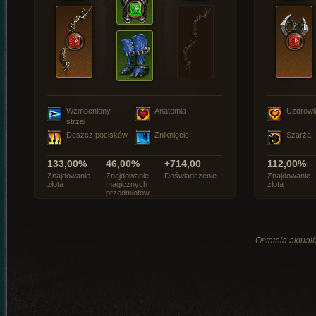
Wzmocniony
Anatomia
Uzdrowi
strzał
Deszcz pocisków
Zniknięcie
Szarża
133,00%
46,00%
+714,00
112,00%
Znajdowanie
Znajdowanie
Doświadczenie
Znajdowanie
złota
magicznych
złota
przedmiotów
Ostatnia aktual