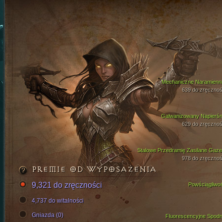
Mechaniczne Naramienni
639 do zręcznoś
Galwanizowany Napierśn
629 do zręcznoś
Stalowe Przedramię Zasilane Gaz
978 do zręcznoś
PREMIE OD WYPOSAŻENIA
9,321 do zręczności
Powściągliwo
4,737 do witalności
Gniazda (0)
Fluorescencyjne Spodn