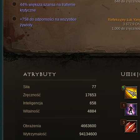
648 do zręcznoś
44% większa szansa na trafienie
krytyczne
+758 do odporności na wszystkie
Refleksyjny Łuk Yan
3 672,9 O
żywioły
1,000 do zręcznoś
ATRYBUTY
UMIEJ
Siła
77
Zręczność
17653
Inteligencja
658
Witalność
4884
Obrażenia
4663600
Wytrzymałość
94134600