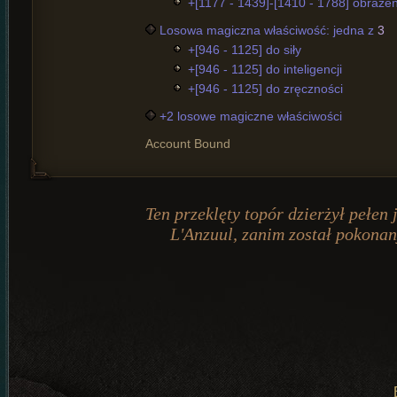
+[1177 - 1439]-[1410 - 1788] obraże
Losowa magiczna właściwość: jedna z
3
+[946 - 1125] do siły
+[946 - 1125] do inteligencji
+[946 - 1125] do zręczności
+2 losowe magiczne właściwości
Account Bound
Ten przeklęty topór dzierżył pełen
L'Anzuul, zanim został pokonany