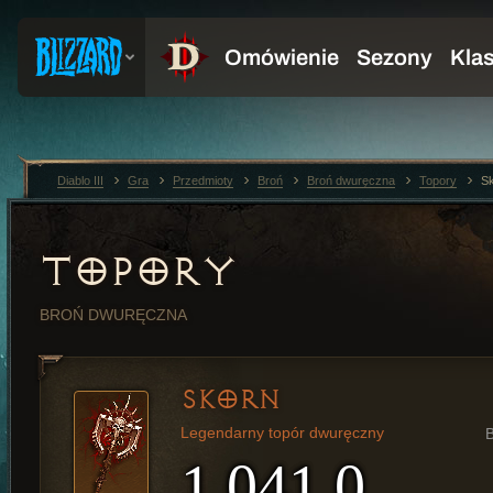
Diablo III
Gra
Przedmioty
Broń
Broń dwuręczna
Topory
S
TOPORY
BROŃ DWURĘCZNA
SKORN
Legendarny topór dwuręczny
1 041,0