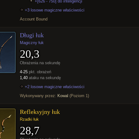
+[626 - 750] do inteligencji
+3 losowe magiczne właściwości
Account Bound
Długi łuk
Magiczny łuk
20,3
Obrażenia na sekundę
4-25
pkt. obrażeń
1,40
ataku na sekundę
+2 losowe magiczne właściwości
Wykonywany przez:
Kowal
(Poziom 1)
Refleksyjny łuk
Rzadki łuk
28,7