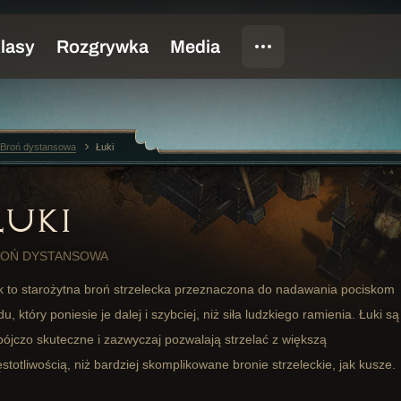
Broń dystansowa
Łuki
ŁUKI
OŃ DYSTANSOWA
k to starożytna broń strzelecka przeznaczona do nadawania pociskom
u, który poniesie je dalej i szybciej, niż siła ludzkiego ramienia. Łuki są
bójczo skuteczne i zazwyczaj pozwalają strzelać z większą
stotliwością, niż bardziej skomplikowane bronie strzeleckie, jak kusze.