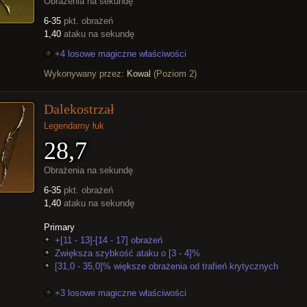
Obrażenia na sekundę
6-35
pkt. obrażeń
1,40
ataku na sekundę
+4 losowe magiczne właściwości
Wykonywany przez:
Kowal
(Poziom 2)
Dalekostrzał
Legendarny łuk
28,7
Obrażenia na sekundę
6-35
pkt. obrażeń
1,40
ataku na sekundę
Primary
+[11 - 13]-[14 - 17] obrażeń
Zwiększa szybkość ataku o [3 - 4]%
[31,0 - 35,0]% większe obrażenia od trafień krytycznych
+3 losowe magiczne właściwości