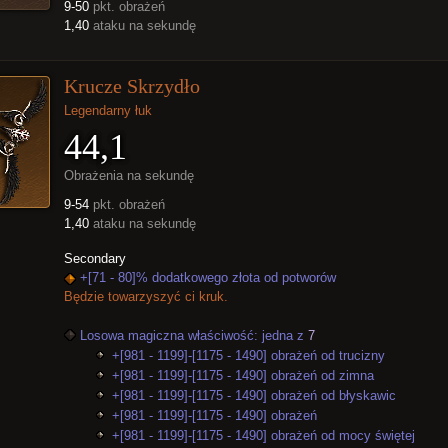
9-50
pkt. obrażeń
1,40
ataku na sekundę
Krucze Skrzydło
Legendarny łuk
44,1
Obrażenia na sekundę
9-54
pkt. obrażeń
1,40
ataku na sekundę
Secondary
+[71 - 80]% dodatkowego złota od potworów
Będzie towarzyszyć ci kruk.
Losowa magiczna właściwość: jedna z
7
+[981 - 1199]-[1175 - 1490] obrażeń od trucizny
+[981 - 1199]-[1175 - 1490] obrażeń od zimna
+[981 - 1199]-[1175 - 1490] obrażeń od błyskawic
+[981 - 1199]-[1175 - 1490] obrażeń
+[981 - 1199]-[1175 - 1490] obrażeń od mocy świętej