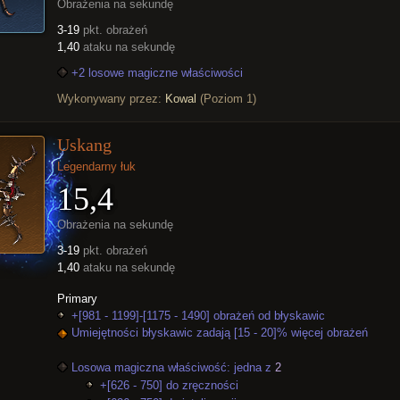
Obrażenia na sekundę
3-19
pkt. obrażeń
1,40
ataku na sekundę
+2 losowe magiczne właściwości
Wykonywany przez:
Kowal
(Poziom 1)
Uskang
Legendarny łuk
15,4
Obrażenia na sekundę
3-19
pkt. obrażeń
1,40
ataku na sekundę
Primary
+[981 - 1199]-[1175 - 1490] obrażeń od błyskawic
Umiejętności błyskawic zadają [15 - 20]% więcej obrażeń
Losowa magiczna właściwość: jedna z
2
+[626 - 750] do zręczności