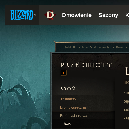
Diablo III
Gra
Przedmioty
Broń
Przedmioty
BR
BROŃ
Łu
Jednoręczna
pęd
Broń dwuręczna
za
Broń dystansowa
czę
Łuki