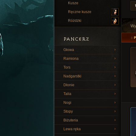
Kusze
Ręczne kusze
Różdżki
Wy
PANCERZ
Głowa
Ramiona
Tors
Nadgarstki
Dłonie
Talia
Nogi
Stopy
Biżuteria
Lewa ręka