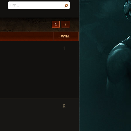
1
2
WYM.
1
8