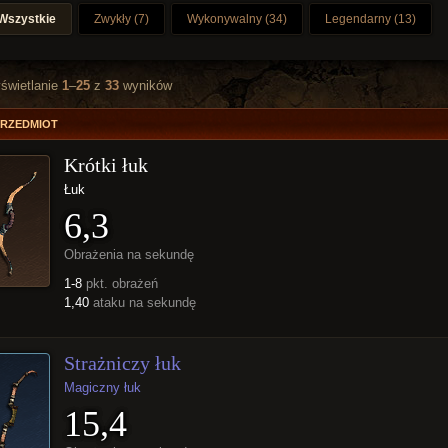
Wszystkie
Zwykły (7)
Wykonywalny (34)
Legendarny (13)
świetlanie
1
–
25
z
33
wyników
PRZEDMIOT
Krótki łuk
Łuk
6,3
Obrażenia na sekundę
1-8
pkt. obrażeń
1,40
ataku na sekundę
Strażniczy łuk
Magiczny łuk
15,4