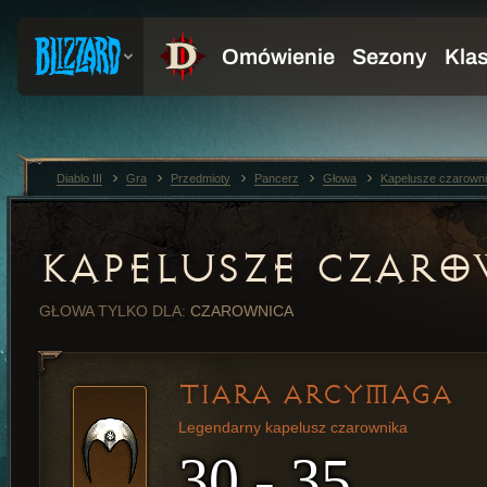
Diablo III
Gra
Przedmioty
Pancerz
Głowa
Kapelusze czarown
KAPELUSZE CZAR
GŁOWA
TYLKO DLA:
CZAROWNICA
TIARA ARCYMAGA
Legendarny kapelusz czarownika
30 - 35