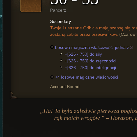
Pancerz
Secondary
Twoje Lustrzane Odbicia mają szansę się r
zostaną zabite przez przeciwników.
(Czarown
Losowa magiczna właściwość: jedna z
3
+[626 - 750] do siły
+[626 - 750] do zręczności
+[626 - 750] do inteligencji
+4 losowe magiczne właściwości
Account Bound
„Ha! To była zaledwie pierwsza pogłos
rąk moich wrogów.” – Horazon, a