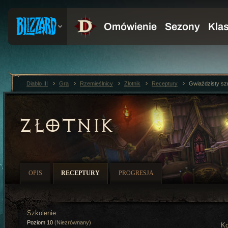
Diablo III
Gra
Rzemieślnicy
Złotnik
Receptury
Gwiaździsty s
ZŁOTNIK
OPIS
RECEPTURY
PROGRESJA
Szkolenie
Poziom 10
(Niezrównany)
Ko