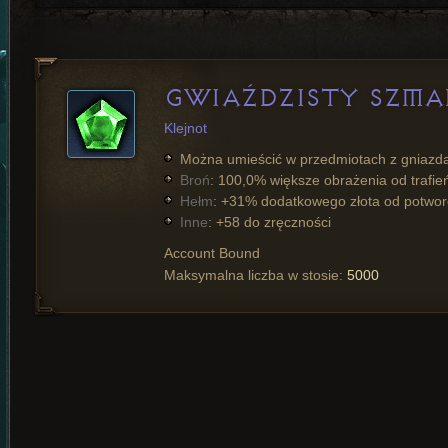
GWIAŹDZISTY SZMA
Klejnot
Można umieścić w przedmiotach z gniazd
Broń
: 100,0% większe obrażenia od trafie
Hełm
: +31% dodatkowego złota od potwo
Inne
: +58 do zręczności
Account Bound
Maksymalna liczba w stosie:
5000