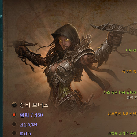
기계 견
독수리 흉
가스 동력 인공 팔보호
활력 9
장비 보너스
황도궁의 흑요석 반
활력 7,460
민첩 6,534
크림슨 선장의 추진
홈 (10)