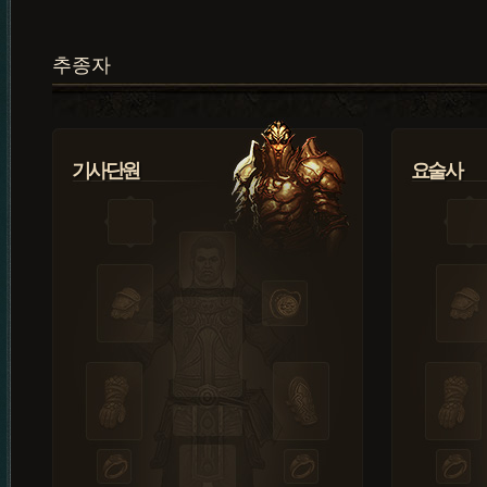
추종자
기사단원
요술사