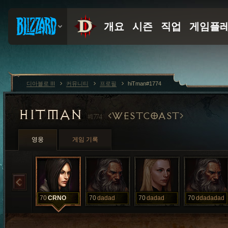
디아블로 III
커뮤니티
프로필
hiTman#1774
HITMAN
WESTCOAST
#1774
영웅
게임 기록
70
CRNO
70
dadad
70
dadad
70
ddadadad