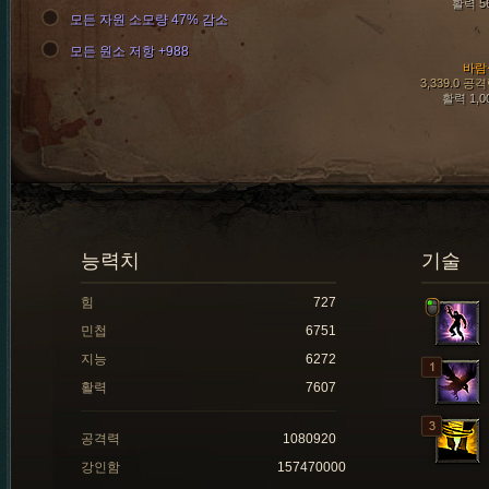
활력 5
모든 자원 소모량 47% 감소
모든 원소 저항 +988
바람
3,339.0 공
활력 1,0
능력치
기술
힘
727
민첩
6751
지능
6272
활력
7607
공격력
1080920
강인함
157470000