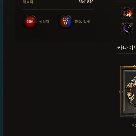
회복력
6641840
150
989k
생명력
증오/ 절제
53
카나이의
무