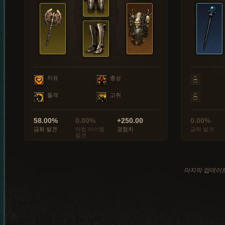
치유
충성
돌격
고취
58.00%
0.00%
+250.00
0.00%
금화 발견
마법 아이템
경험치
금화 발견
발견
마지막 업데이트: 