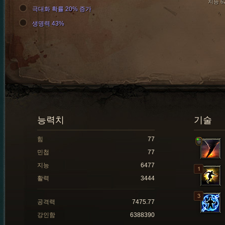
지능 6
극대화 확률 20% 증가
생명력 43%
능력치
기술
힘
77
민첩
77
지능
6477
활력
3444
공격력
7475.77
강인함
6388390