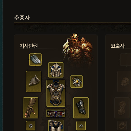
추종자
기사단원
요술사