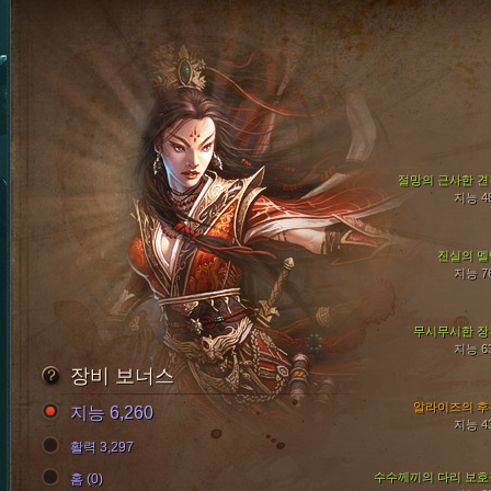
절망의 근사한 견
지능 4
진실의 멜
지능 7
무시무시한 장
지능 6
장비 보너스
알라이즈의 후
지능 6,260
지능 4
활력 3,297
수수께끼의 다리 보호
홈 (0)