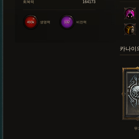
회복력
164173
493k
생명력
132
비전력
카나이의
무