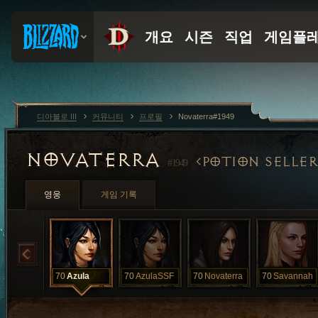
디아블로 III
커뮤니티
프로필
Novaterra#1949
NOVATERRA
POTION SELLER
#1949
영웅
게임 기록
70
Azula
70
AzulaSSF
70
Novaterra
70
Savannah