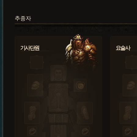
추종자
기사단원
요술사