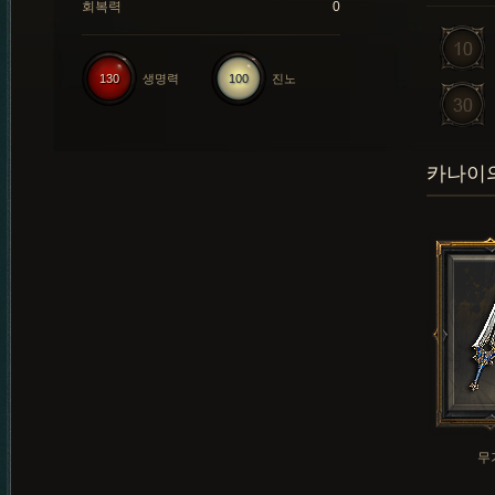
회복력
0
130
생명력
100
진노
카나이의
무