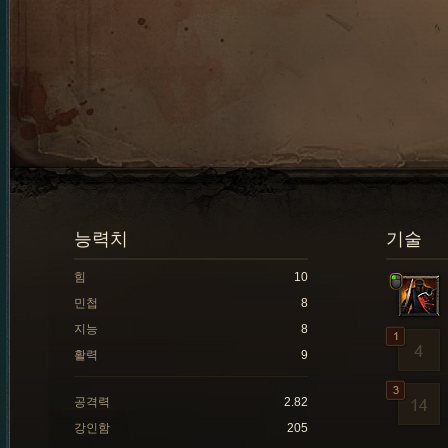
능력치
기술
힘
10
민첩
8
지능
8
활력
9
공격력
2.82
강인함
205