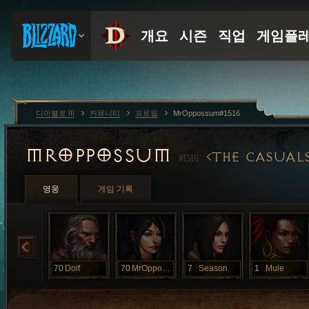
디아블로 III
커뮤니티
프로필
MrOppossum#1516
MROPPOSSUM
THE CASUAL
#1516
영웅
게임 기록
70
Dolf
70
MrOppossum
7
Season
1
Mule