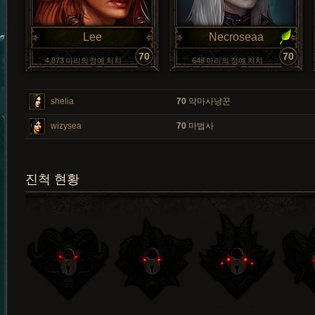
Lee
Necroseaa
70
70
4,873 마리의 정예 처치
648 마리의 정예 처치
shelia
70
악마사냥꾼
wizysea
70
마법사
진척 현황