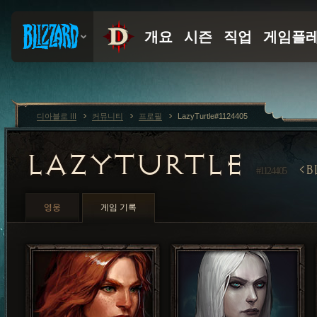
디아블로 III
커뮤니티
프로필
LazyTurtle#1124405
LAZYTURTLE
B
#1124405
영웅
게임 기록