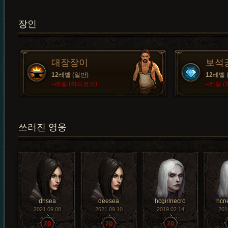
장인
대장장이
보석
12
레벨 (일반)
12
레벨 
–
레벨 (하드코어)
–
레벨 (
쓰러진 영웅
dhsea
deesea
hcgirlnecro
hcn
2021.09.08
2021.09.10
2019.02.14
201
70
70
70