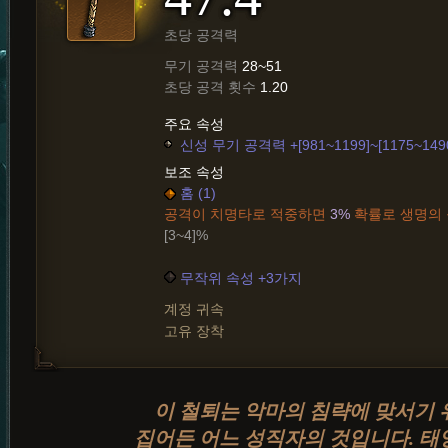
초당 공격력
무기 공격력
28~51
초당 공격 횟수
1.20
주요 속성
신성 무기 공격력 +[981~1199]~[1175~149
보조 속성
홈 (1)
공격이 치명타로 적중하면
3%
확률로 생명의 
[3~4]%
무작위 속성 +3가지
계정 귀속
고유 장착
이 철퇴는 악마의 침략에 맞서기
집어든 어느 성직자의 것입니다. 