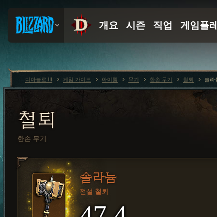
디아블로 III
게임 가이드
아이템
무기
한손 무기
철퇴
솔라
철퇴
한손 무기
솔라늄
전설 철퇴
47.4