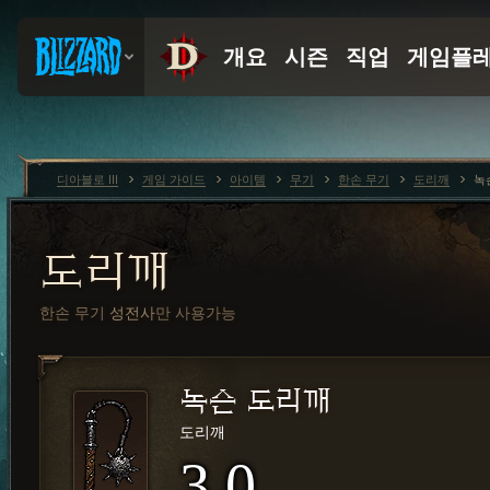
디아블로 III
게임 가이드
아이템
무기
한손 무기
도리깨
녹
도리깨
한손 무기
성전사
만 사용가능
녹슨 도리깨
도리깨
3.0