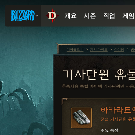
디아블로 III
게임 가이드
아이템
방
기사단원 유
추종자용 특별 아이템
기사단원
만 사
아카라트
전설 기사단원 유
주요 속성