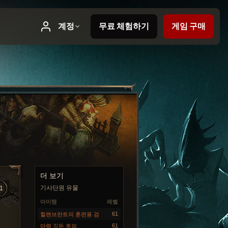
더 보기
기사단원 유물
1
아이템
레벨
61
힐렌브란트의 훈련용 검
61
마력 깃든 호의