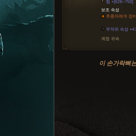
힘 +[626~750]
보조 속성
추종자에게 장비:
무작위 속성 +
계정 귀속
이 손가락뼈는