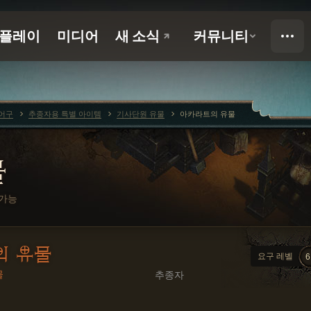
어구
추종자용 특별 아이템
기사단원 유물
아카라트의 유물
물
용가능
의 유물
요구 레벨
6
물
추종자