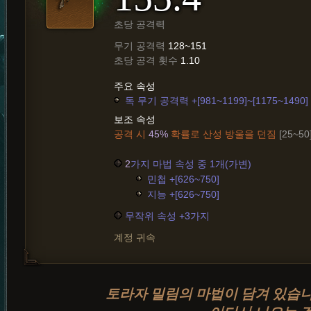
초당 공격력
무기 공격력
128~151
초당 공격 횟수
1.10
주요 속성
독 무기 공격력 +[981~1199]~[1175~1490]
보조 속성
공격 시
45%
확률로 산성 방울을 던짐
[25~50
2
가지 마법 속성 중 1개(가변)
민첩 +[626~750]
지능 +[626~750]
무작위 속성 +3가지
계정 귀속
토라자 밀림의 마법이 담겨 있습니