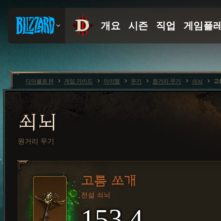
디아블로 III
게임 가이드
아이템
무기
원거리 무기
쇠뇌
고
쇠뇌
원거리 무기
고름 쏘개
전설 쇠뇌
153.4