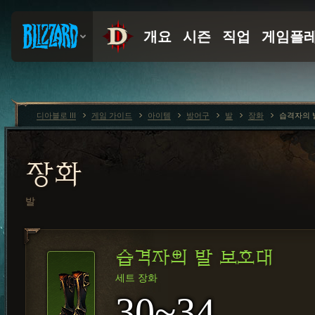
디아블로 III
게임 가이드
아이템
방어구
발
장화
습격자의 
장화
발
습격자의 발 보호대
세트 장화
30~34