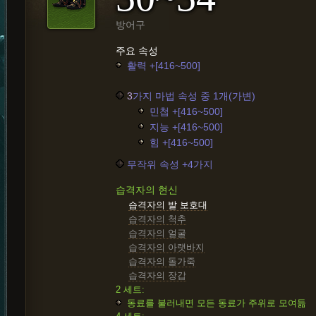
방어구
주요 속성
활력 +[416~500]
3
가지 마법 속성 중 1개(가변)
민첩 +[416~500]
지능 +[416~500]
힘 +[416~500]
무작위 속성 +4가지
습격자의 현신
습격자의 발 보호대
습격자의 척추
습격자의 얼굴
습격자의 아랫바지
습격자의 돌가죽
습격자의 장갑
2 세트:
동료를 불러내면 모든 동료가 주위로 모여듦