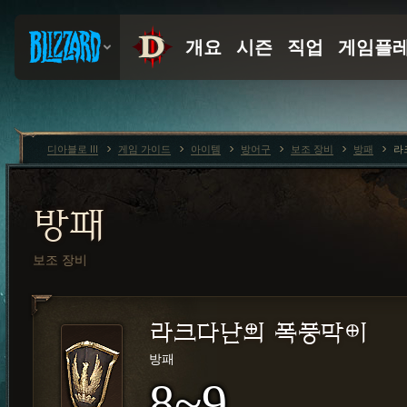
디아블로 III
게임 가이드
아이템
방어구
보조 장비
방패
라
방패
보조 장비
라크다난의 폭풍막이
방패
8~9