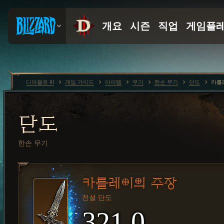
디아블로 III
게임 가이드
아이템
무기
한손 무기
단도
카를
단도
한손 무기
카를레이의 주장
전설 단도
321.0