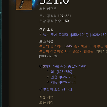
초당 공격력
무기 공격력
107~321
초당 공격 횟수
1.50
주요 속성
냉기 무기 공격력 +[858~1049]~[1028~130
보조 속성
투검의 공격력이
344%
증가하고, 이미 투검이
투검이 적중하면 15의 증오가 반환됨
(악마사
[300~375]%
3
가지 마법 속성 중 1개(가변)
힘 +[626~750]
민첩 +[626~750]
지능 +[626~750]
무작위 속성 +3가지
계정 귀속
고유 장착