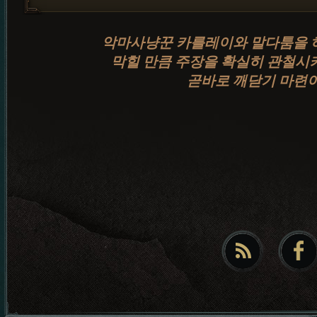
악마사냥꾼 카를레이와 말다툼을 하
막힐 만큼 주장을 확실히 관철시
곧바로 깨닫기 마련