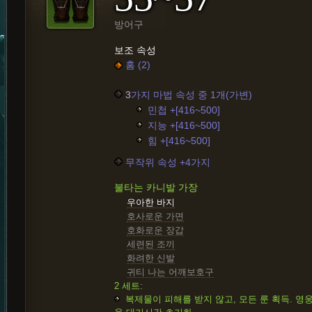
방어구
보조 속성
홈 (2)
3
가지 마법 속성 중 1개(가변)
민첩 +[416~500]
지능 +[416~500]
힘 +[416~500]
무작위 속성 +4가지
불타는 카니발 가장
우아한 바지
호사로운 가면
호화로운 장갑
세련된 조끼
화려한 신발
귀티 나는 어깨보호구
2 세트:
복제물이 피해를 받지 않고, 모든 룬 획득. 영