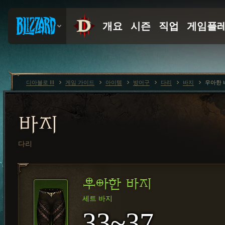
디아블로 III
게임 가이드
아이템
방어구
다리
바지
우아한 
바지
다리
우아한 바지
세트 바지
33~37