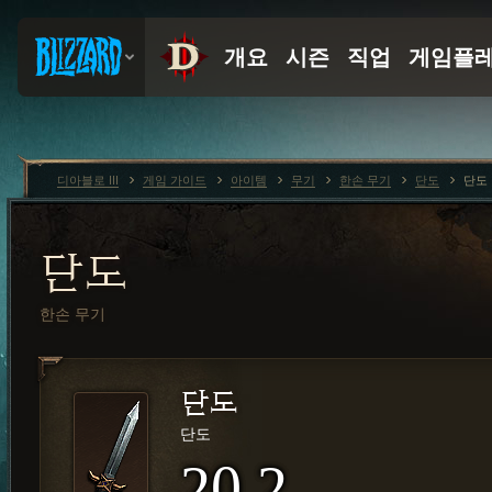
디아블로 III
게임 가이드
아이템
무기
한손 무기
단도
단도
단도
한손 무기
단도
단도
20.2