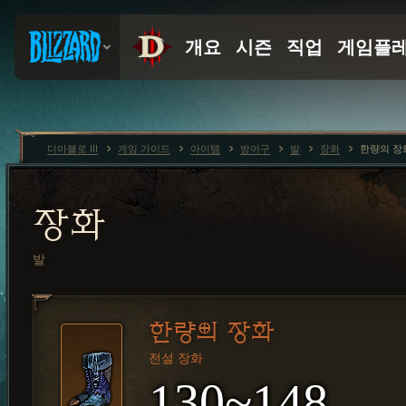
디아블로 III
게임 가이드
아이템
방어구
발
장화
한량의 장
장화
발
한량의 장화
전설 장화
130~148