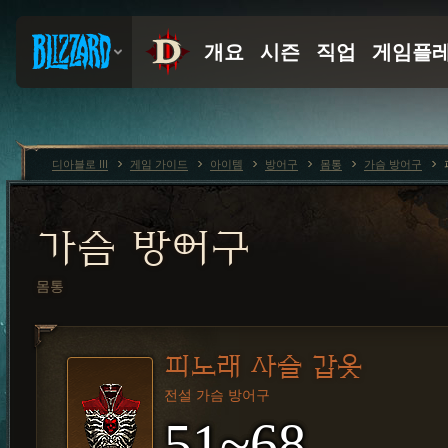
디아블로 III
게임 가이드
아이템
방어구
몸통
가슴 방어구
가슴 방어구
몸통
피노래 사슬 갑옷
전설 가슴 방어구
51~68