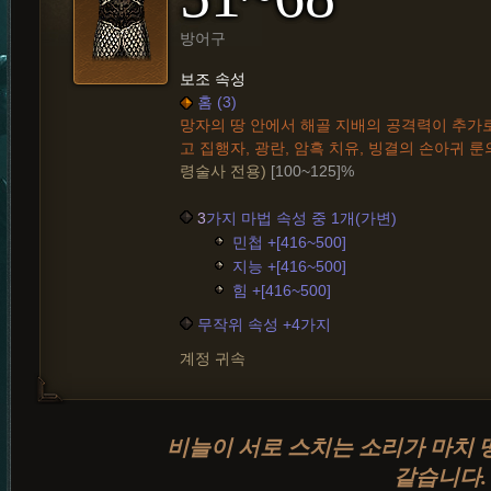
방어구
보조 속성
홈 (3)
망자의 땅 안에서 해골 지배의 공격력이 추가
고 집행자, 광란, 암흑 치유, 빙결의 손아귀 룬
령술사 전용)
[100~125]%
3
가지 마법 속성 중 1개(가변)
민첩 +[416~500]
지능 +[416~500]
힘 +[416~500]
무작위 속성 +4가지
계정 귀속
비늘이 서로 스치는 소리가 마치 
같습니다.